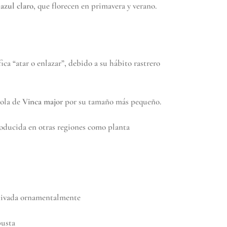
 azul claro
, que florecen en primavera y verano.
fica “atar o enlazar”, debido a su hábito rastrero
dola de
Vinca major
por su tamaño más pequeño.
roducida en otras regiones como planta
ltivada ornamentalmente
busta