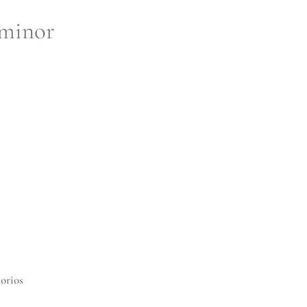
 minor
torios