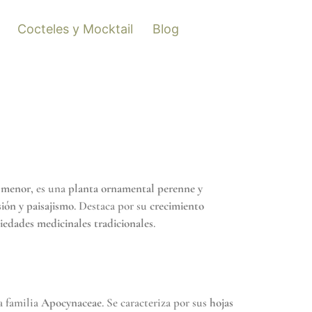
Cocteles y Mocktail
Blog
a menor
, es una
planta ornamental perenne y
sión y paisajismo
. Destaca por su
crecimiento
iedades medicinales tradicionales
.
a familia
Apocynaceae
. Se caracteriza por sus
hojas