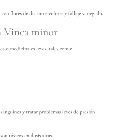
s con
flores de distintos colores y follaje variegado
.
a Vinca minor
ctos medicinales leves, tales como:
n sanguínea y tratar problemas leves de presión
s son
tóxicos en dosis altas
.