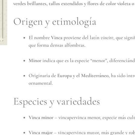
verdes brillantes, tallos extendidos y flores de color violeta o
Origen y etimología
El nombre
Vinca
proviene del latín
vincire
, que signi
que forma densas alfombras.
Minor
indica que es la especie “menor”, diferencián
Originaria de
Europa y el Mediterráneo
, ha sido int
ornamental.
Especies y variedades
Vinca minor
– vincapervinca menor, especie más cu
Vinca major
– vincapervinca mayor, más grande y ro