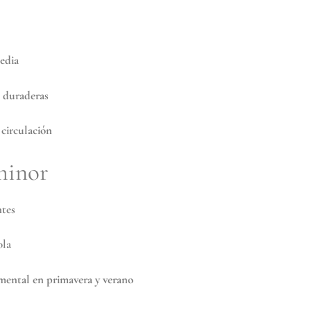
edia
s duraderas
 circulación
minor
ntes
ola
mental en primavera y verano