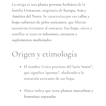
La ortiga es una
planta perenne herbácea
de la
familia
Urticaceae
, originaria de
Europa, Asia y
América del Norte
. Se caracteriza por sus
tallos y
hojas cubiertos de pelos urticantes
, que liberan
sustancias irritantes al contacto. Sus hojas, raíces y
semillas se usan en
infusiones, extractos y
suplementos medicinales
.
Origen y etimología
El nombre
Urtica
proviene del latín
“urere”
,
que significa “quemar”, aludiendo a la
sensación urticante de sus hojas.
Dioica
indica que tiene
plantas masculinas y
femeninas separadas
.